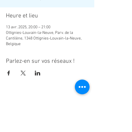
Heure et lieu
13 avr. 2025, 20:00 – 21:00
Ottignies-Louvain-la-Neuve, Parv. de la
Cantilène, 1348 Ottignies-Louvain-la-Neuve,
Belgique
Parlez-en sur vos réseaux !
Ne manquez aucune actualité de la
paroisse Notre-Dame d'Espérance !
S'inscrire à la newsletter