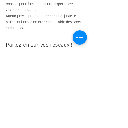
monde, pour faire naître une expérience 
vibrante et joyeuse.
Aucun prérequis n'est nécessaire, juste le 
plaisir et l'envie de créer ensemble des sons 
et du sens. 
Parlez-en sur vos réseaux !
Ne manquez aucune actualité de la
paroisse Notre-Dame d'Espérance !
S'inscrire à la newsletter
Notre-Dame d'Espérance -
www.ndesperance.be
Un bug ? Une photo à retirer ?
Contactez les webmasters
!
Powered by Wix