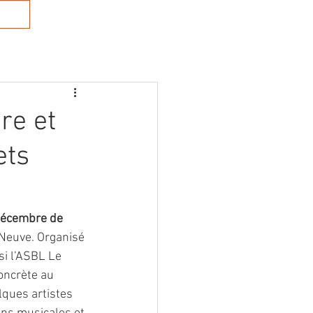
cts
Connexion
re et
ets
décembre de 
-Neuve. Organisé 
i l’ASBL Le 
oncrète au 
lques artistes 