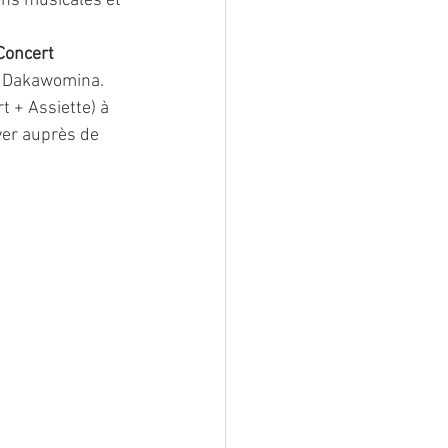
ons musicales et 
Concert 
L Dakawomina. 
t + Assiette) à 
er auprès de 