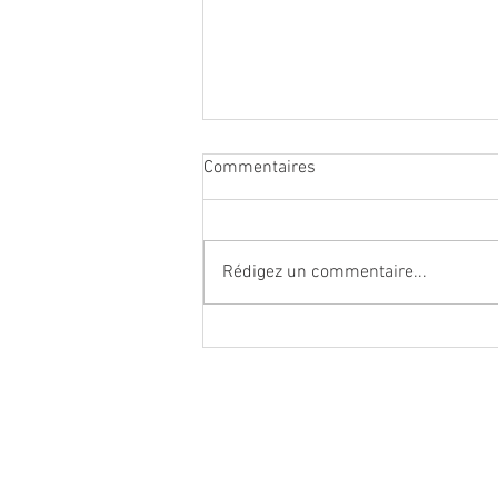
Commentaires
Rédigez un commentaire...
Recherchons Catéchistes
Ne manquez aucune actual
paroisse Notre-Dame d'Es