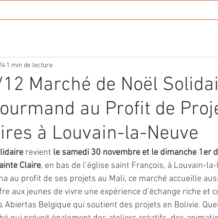
tés
Festi'NDE 2026
Solidarité
Photos
Conta
24
1 min de lecture
12 Marché de Noël Solidai
ourmand au Profit de Proj
ires à Louvain-la-Neuve
lidaire
 revient 
le samedi 30 novembre et le dimanche 1er 
ainte Claire
, en bas de l’église saint François, à Louvain-la
 au profit de ses projets au Mali, ce marché accueille auss
ffre aux jeunes de vivre une expérience d’échange riche et c
 Abiertas Belgique qui soutient des projets en Bolivie. Que