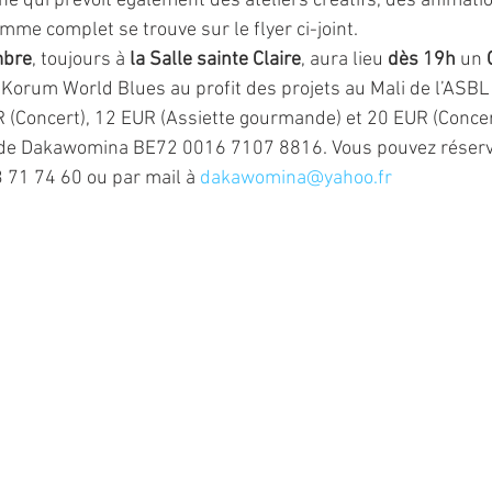
hé qui prévoit également des ateliers créatifs, des animati
me complet se trouve sur le flyer ci-joint. 
mbre
, toujours à 
la Salle sainte Claire
, aura lieu 
dès 19h 
un
 
 Korum World Blues au profit des projets au Mali de l’ASB
UR (Concert), 12 EUR (Assiette gourmande) et 20 EUR (Concer
 de Dakawomina BE72 0016 7107 8816. Vous pouvez réserv
 71 74 60 ou par mail à 
dakawomina@yahoo.fr