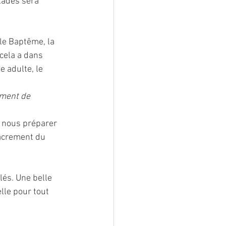
lades sera 
le Baptême, la 
cela a dans 
e adulte, le 
ement de 
t nous préparer 
sacrement du 
és. Une belle 
le pour tout 