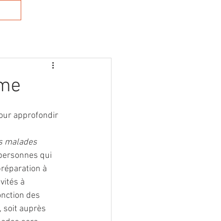
cts
Connexion
ême
ur approfondir 
es malades
personnes qui 
réparation à 
vités à 
onction des 
 soit auprès 