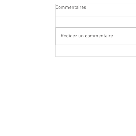
Commentaires
Rédigez un commentaire...
Recherchons Catéchistes
Ne manquez aucune actual
paroisse Notre-Dame d'Es