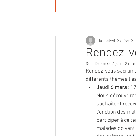
Accueil
Agenda
Actuali
benoitvvb
27 févr. 2
Rendez-v
Dernière mise à jour :
3 mar
Rendez-vous sacramen
différents thèmes lié
Jeudi 6 mars
 : 
Nous découvriron
souhaitent recev
l'onction des ma
participer à ce t
malades doivent i