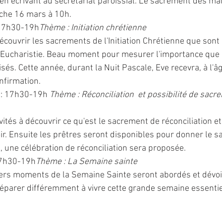
 en écrivant au secrétariat paroissial. Le sacrement des ma
che 16 mars à 10h.
 17h30-19h
Thème : Initiation chrétienne
couvrir les sacrements de l'Initiation Chrétienne que sont 
l'Eucharistie. Beau moment pour mesurer l'importance que 
isés. Cette année, durant la Nuit Pascale, Eve recevra, à l'âg
nfirmation.
 : 17h30-19h 
Thème : Réconciliation  et possibilité de sacr
tés à découvrir ce qu'est le sacrement de réconciliation e
ir. Ensuite les prêtres seront disponibles pour donner le 
, une célébration de réconciliation sera proposée.
17h30-19h
Thème : La Semaine sainte
ers moments de la Semaine Sainte seront abordés et dévoil
éparer différemment à vivre cette grande semaine essentiel