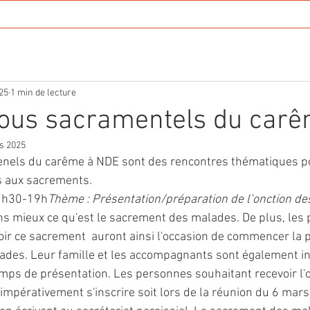
tés
Festi'NDE 2026
Solidarité
Photos
Conta
025
1 min de lecture
ous sacramentels du car
s 2025
els du carême à NDE sont des rencontres thématiques po
s aux sacrements.
17h30-19h
Thème : Présentation/préparation de l’onction d
s mieux ce qu'est le sacrement des malades. De plus, les 
oir ce sacrement  auront ainsi l'occasion de commencer la p
lades. Leur famille et les accompagnants sont également in
emps de présentation. Les personnes souhaitant recevoir l'
mpérativement s'inscrire soit lors de la réunion du 6 mars,