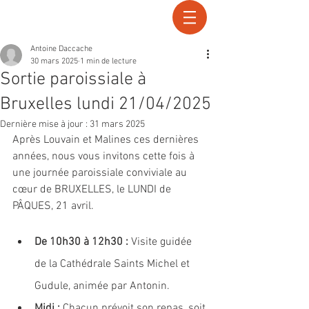
Recherche
Antoine Daccache
30 mars 2025
1 min de lecture
Sortie paroissiale à
Bruxelles lundi 21/04/2025
Dernière mise à jour :
31 mars 2025
Après Louvain et Malines ces dernières 
années, nous vous invitons cette fois à 
une journée paroissiale conviviale au 
cœur de BRUXELLES, le LUNDI de 
PÂQUES, 21 avril.
De 10h30 à 12h30 :
 Visite guidée 
de la Cathédrale Saints Michel et 
Gudule, animée par Antonin.
Midi :
 Chacun prévoit son repas, soit 