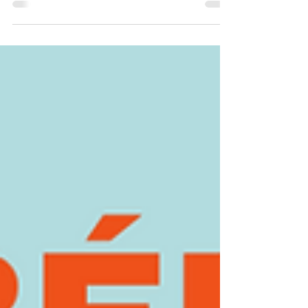
la plume de Hannick Hovine, La Libre consacre
un bel article à UTUC et rappelle la diversité
des parcours et des profils de tous les amis
de la rue, ou pas, qui doivent régulièrement
faire appel à l'aide d'UTUC. Avec l'aide de trois
KAPs (Kot à projet) et de ses bénévoles, l'asbl
accueille une public de plus en plus jeune,
pour un bon repas, une douche, une lessive ou
simplement un moment de partage et
d'échange autour d'un café.