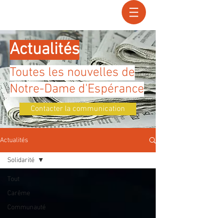
Recherche
Actualités
Toutes les nouvelles de
Notre-Dame d'Espérance
Contacter la communication
Actualités
Solidarité
Tout
Carême
Communauté