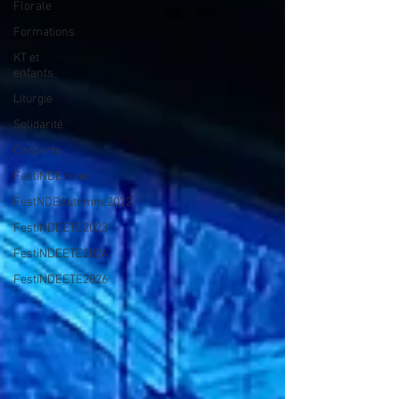
Florale
Formations
KT et
enfants
Liturgie
Solidarité
Concerts
FestiNDEHiver
FestNDEAutomne2022
FestiNDEETE2023
FestiNDEETE2024
FestiNDEETE2026