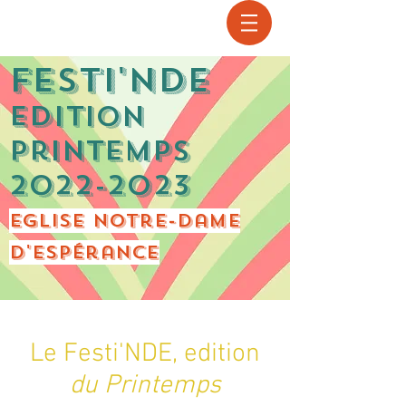
Recherche
Festi'NDE
Edition
Printemps
2022-2023
Eglise Notre-Dame
d'Espérance
Le Festi'NDE, edition
du Printemps