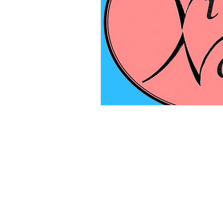
Ne manquez aucune actual
paroisse Notre-Dame d'Es