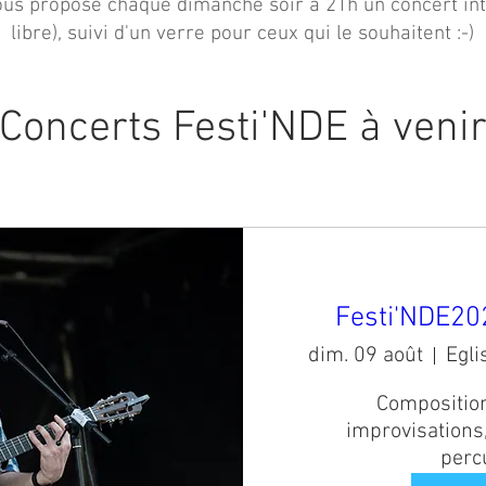
n vous propose chaque dimanche soir à 21h un concert in
libre), suivi d'un verre pour ceux qui le souhaitent :-)
Concerts Festi'NDE à veni
Festi'NDE202
dim. 09 août
Compositions
improvisations, 
perc