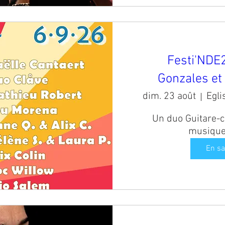
Festi'NDE
Gonzales et
dim. 23 août
Un duo Guitare-co
musique 
En sa