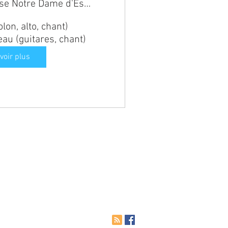
Eglise Notre Dame d'Espérence
lon, alto, chant)

au (guitares, chant)
voir plus