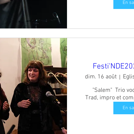
En sa
Festi'NDE202
dim. 16 août
"Salem"  Trio vo
Trad, impro et com
En sa