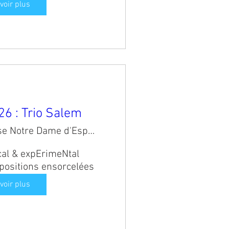
voir plus
6 : Trio Salem
Eglise Notre Dame d'Espérence
cal & expErimeNtal 

positions ensorcelées
voir plus