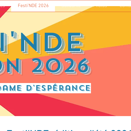
tés
Festi'NDE 2026
Solidarité
Photos
Conta
i'NDE
on
2026
Dame d'Espérance