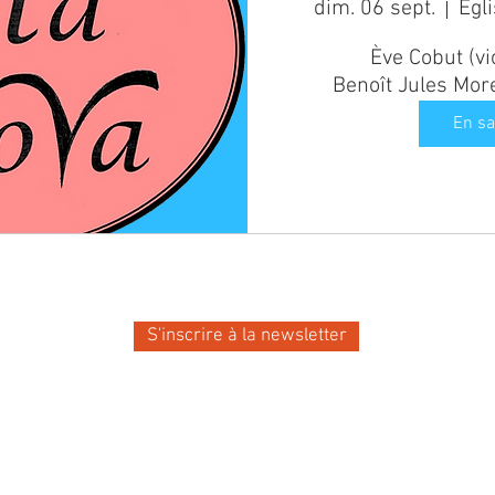
dim. 06 sept.
Ève Cobut (vio
Benoît Jules More
En sa
ité de la
S'inscrire à la newsletter
pérance !
Notre-Dame d'Espérance -
www.ndesperance.be
Un bug ? Une photo à retirer ?
Contactez les webmasters
!