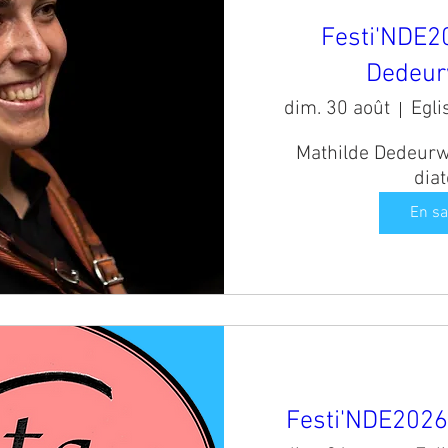
Festi'NDE20
Dedeur
dim. 30 août
Mathilde Dedeurw
dia
En sa
Festi'NDE2026