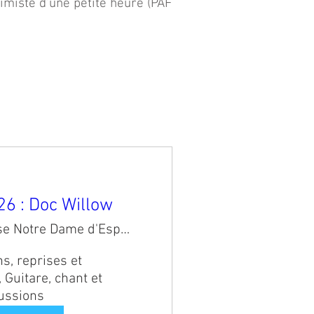
timiste d'une petite heure (PAF
r
6 : Doc Willow
Eglise Notre Dame d'Espérence
, reprises et 
Guitare, chant et 
ussions