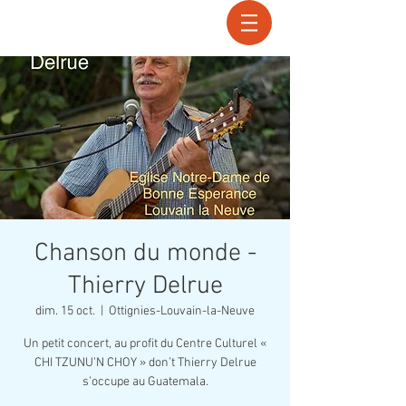
Recherche
Chanson du monde -
Thierry Delrue
dim. 15 oct.
  |  
Ottignies-Louvain-la-Neuve
Un petit concert, au profit du Centre Culturel «
CHI TZUNU’N CHOY » don’t Thierry Delrue
s’occupe au Guatemala.