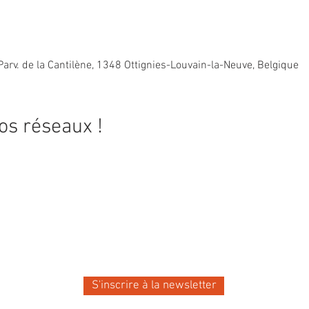
Parv. de la Cantilène, 1348 Ottignies-Louvain-la-Neuve, Belgique
os réseaux !
ité de la
S'inscrire à la newsletter
pérance !