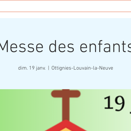
tés
Festi'NDE 2026
Solidarité
Photos
Conta
Messe des enfant
dim. 19 janv.
  |  
Ottignies-Louvain-la-Neuve