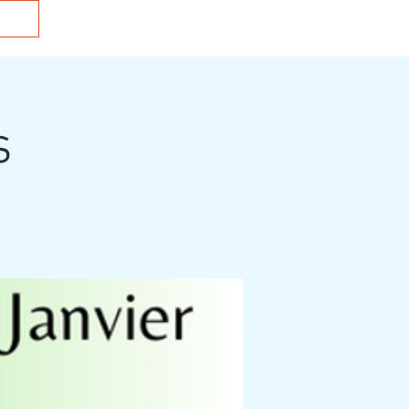
cts
Connexion
s