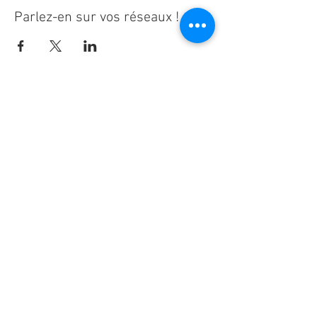
Parlez-en sur vos réseaux !
Ne manquez aucune actualité de la
paroisse Notre-Dame d'Espérance !
S'inscrire à la newsletter
Notre-Dame d'Espérance -
www.ndesperance.be
Un bug ? Une photo à retirer ?
Contactez les webmasters
!
Powered by Wix