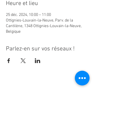
Heure et lieu
25 déc. 2024, 10:00 – 11:00
Ottignies-Louvain-la-Neuve, Parv. de la
Cantilène, 1348 Ottignies-Louvain-la-Neuve,
Belgique
Parlez-en sur vos réseaux !
Ne manquez aucune actualité de la
paroisse Notre-Dame d'Espérance !
S'inscrire à la newsletter
Notre-Dame d'Espérance -
www.ndesperance.be
Un bug ? Une photo à retirer ?
Contactez les webmasters
!